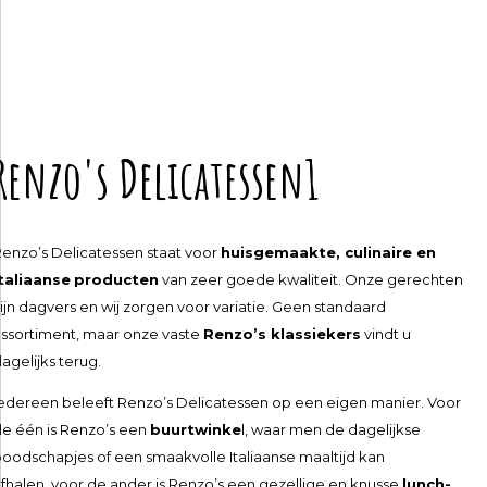
Renzo's Delicatessen1
enzo’s Delicatessen staat voor
huisgemaakte, culinaire en
Italiaanse
producten
van zeer goede kwaliteit. Onze gerechten
ijn dagvers en wij zorgen voor variatie. Geen standaard
ssortiment, maar onze vaste
Renzo’s klassiekers
vindt u
agelijks terug.
edereen beleeft Renzo’s Delicatessen op een eigen manier. Voor
e één is Renzo’s een
buurtwinke
l, waar men de dagelijkse
oodschapjes of een smaakvolle Italiaanse maaltijd kan
fhalen, voor de ander is Renzo’s een gezellige en knusse
lunch-