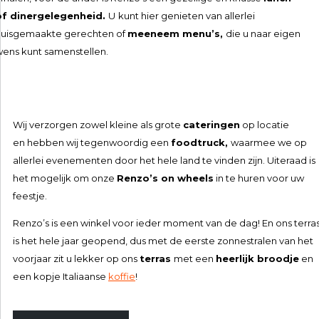
of dinergelegenheid.
U
kunt hier genieten van allerlei
huisgemaakte gerechten of
meeneem menu’s,
die u naar eigen
ens kunt samenstellen.
Wij verzorgen zowel kleine als grote
cateringen
op locatie
en hebben wij tegenwoordig een
foodtruck,
waarmee we op
allerlei evenementen door het hele land te vinden zijn. Uiteraad is
het mogelijk om onze
Renzo’s on wheels
in te huren voor uw
feestje.
Renzo’s is een winkel voor ieder moment van de dag! En ons terra
is het hele jaar geopend, dus met de eerste zonnestralen van het
voorjaar zit u lekker op ons
terras
met een
heerlijk broodje
en
een kopje Italiaanse
koffie
!