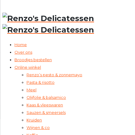
020 – 673 1673 (van Baerlestraat)
info@renzos.nl
Home
Over ons
Broodjes bestellen
Online winkel
Renzo’s pesto & zonnemayo
Pasta & risotto
Meel
Olijfolie & balsamico
Kaas & vleeswaren
Sauzen & smeersels
Kruiden
Wijnen & co
Koffie